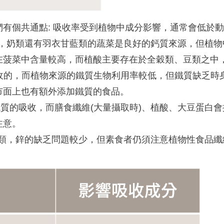
有個共通點: 吸收率受到植物中成分影響，通常會低於
輕微，奶類還有羽衣甘藍類的蔬菜是良好的鈣質來源，但植
在菠菜中含量較高，而植酸主要存在於全穀類、豆類之中
容易吸收的，而植物來源的鐵質生物利用率較低，但鐵質缺乏
市面上也有額外添加鐵質的食品。
質的吸收，而膳食纖維(大量攝取時)、植酸、大豆蛋白
注意。
與奶類，鋅的缺乏問題較少，但素食者仍須注意植物性食品